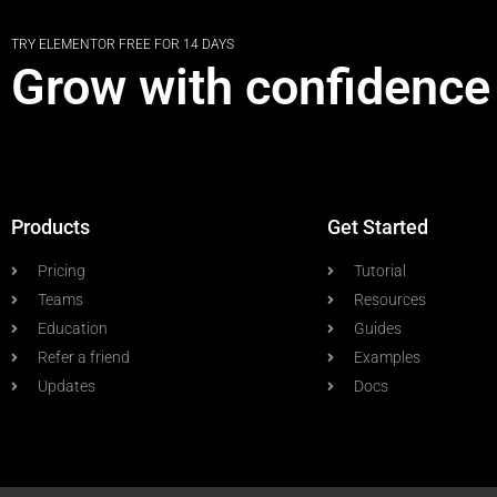
TRY ELEMENTOR FREE FOR 14 DAYS
Grow with confidence
Products
Get Started
Pricing
Tutorial
Teams
Resources
Education
Guides
Refer a friend
Examples
Updates
Docs