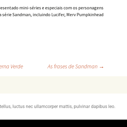
esentado mini-séries e especiais com os personagens
a série Sandman, incluindo Lucifer, Merv Pumpkinhead
rna Verde
As frases de Sandman
→
 tellus, luctus nec ullamcorper mattis, pulvinar dapibus leo.