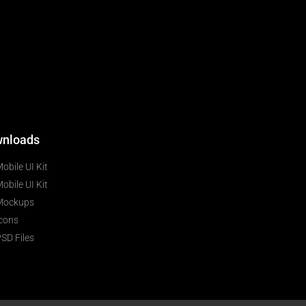
nloads
obile UI Kit
obile UI Kit
Mockups
cons
SD Files