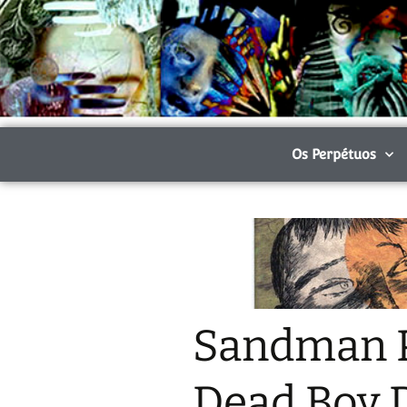
Os Perpétuos
Sandman P
Dead Boy D