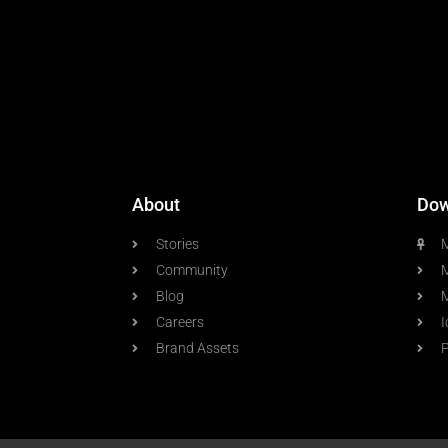
About
Dow
Stories
M
Community
M
Blog
Careers
I
Brand Assets
P