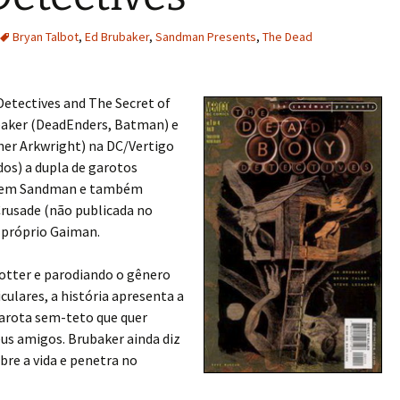
Bryan Talbot
,
Ed Brubaker
,
Sandman Presents
,
The Dead
etectives and The Secret of
baker (DeadEnders, Batman) e
her Arkwright) na DC/Vertigo
dos) a dupla de garotos
an em Sandman e também
Crusade (não publicada no
o próprio Gaiman.
otter e parodiando o gênero
culares, a história apresenta a
arota sem-teto que quer
eus amigos. Brubaker ainda diz
bre a vida e penetra no