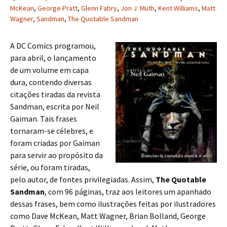
McKean
,
George Pratt
,
Glenn Fabry
,
Jon J. Muth
,
Kent Williams
,
Matt
Wagner
,
Sandman
,
The Quotable Sandman
A DC Comics programou,
para abril, o lançamento
de um volume em capa
dura, contendo diversas
citações tiradas da revista
Sandman, escrita por Neil
Gaiman. Tais frases
tornaram-se célebres, e
foram criadas por Gaiman
para servir ao propósito da
série, ou foram tiradas,
pelo autor, de fontes privilegiadas. Assim,
The Quotable
Sandman
, com 96 páginas, traz aos leitores um apanhado
dessas frases, bem como ilustrações feitas por ilustradores
como Dave McKean, Matt Wagner, Brian Bolland, George