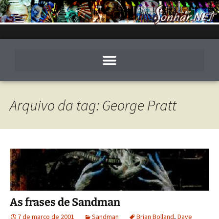
Arquivo da tag: George Pratt
As frases de Sandman
7 de março de 2001
Sandman
Brian Bolland
,
Dave