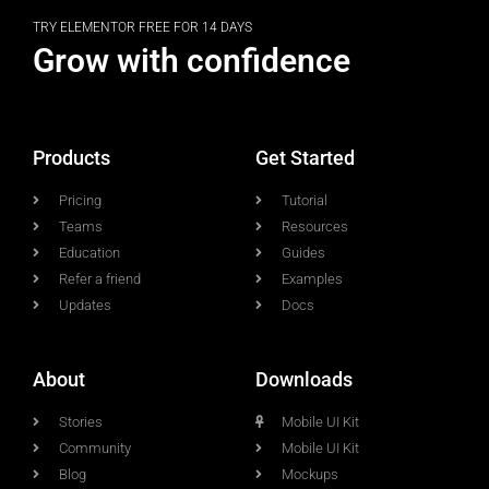
TRY ELEMENTOR FREE FOR 14 DAYS
Grow with confidence
Products
Get Started
Pricing
Tutorial
Teams
Resources
Education
Guides
Refer a friend
Examples
Updates
Docs
About
Downloads
Stories
Mobile UI Kit
Community
Mobile UI Kit
Blog
Mockups