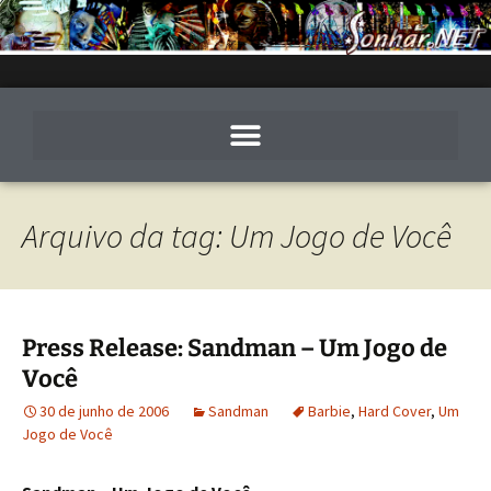
Arquivo da tag: Um Jogo de Você
Press Release: Sandman – Um Jogo de
Você
30 de junho de 2006
Sandman
Barbie
,
Hard Cover
,
Um
Jogo de Você