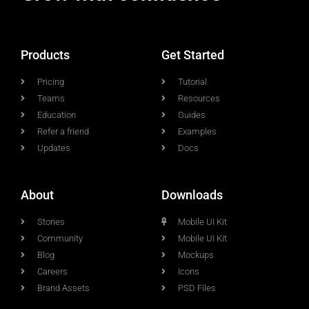
Products
Get Started
Pricing
Tutorial
Teams
Resources
Education
Guides
Refer a friend
Examples
Updates
Docs
About
Downloads
Stories
Mobile UI Kit
Community
Mobile UI Kit
Blog
Mockups
Careers
Icons
Brand Assets
PSD Files