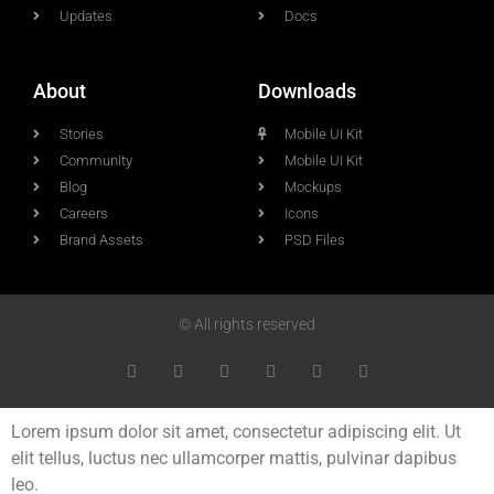
Updates
Docs
About
Downloads
Stories
Mobile UI Kit
Community
Mobile UI Kit
Blog
Mockups
Careers
Icons
Brand Assets
PSD Files
© All rights reserved
Lorem ipsum dolor sit amet, consectetur adipiscing elit. Ut
elit tellus, luctus nec ullamcorper mattis, pulvinar dapibus
leo.