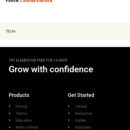
Fonte:
Conrad Editora
TEste
TRY ELEMENTOR FREE FOR 14 DAYS
Grow with confidence
Products
Get Started
Pricing
Tutorial
Teams
Resources
Education
Guides
Refer a friend
Examples