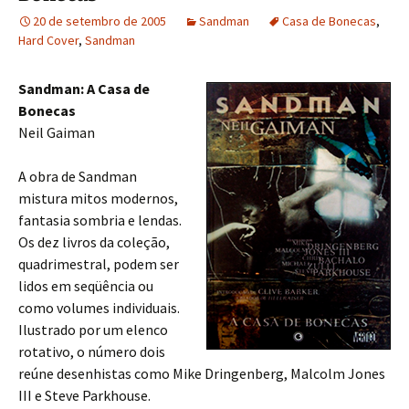
20 de setembro de 2005
Sandman
Casa de Bonecas
,
Hard Cover
,
Sandman
Sandman: A Casa de
Bonecas
Neil Gaiman
A obra de Sandman
mistura mitos modernos,
fantasia sombria e lendas.
Os dez livros da coleção,
quadrimestral, podem ser
lidos em seqüência ou
como volumes individuais.
Ilustrado por um elenco
rotativo, o número dois
reúne desenhistas como Mike Dringenberg, Malcolm Jones
III e Steve Parkhouse.