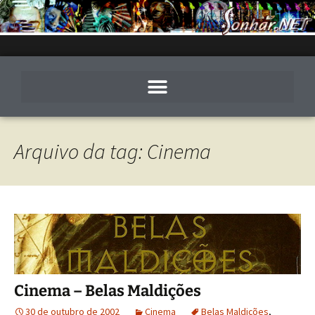
Arquivo da tag: Cinema
Cinema – Belas Maldições
30 de outubro de 2002
Cinema
Belas Maldições
,