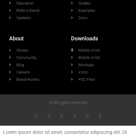
Education
Guides
Refer a friend
Examples
Updates
Docs
About
Downloads
Stories
Mobile UI Kit
Community
Mobile UI Kit
Blog
Mockups
Careers
Icons
Brand Assets
PSD Files
© All rights reserved
Lorem ipsum dolor sit amet, consectetur adipiscing elit. Ut