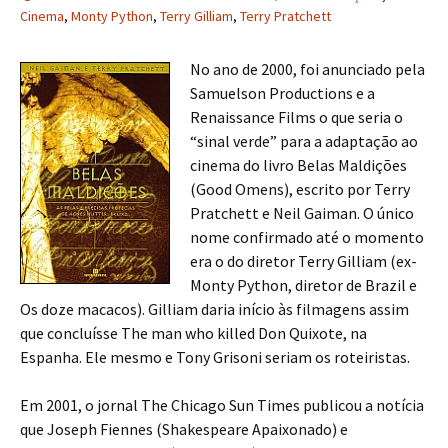
Cinema
,
Monty Python
,
Terry Gilliam
,
Terry Pratchett
No ano de 2000, foi anunciado pela
Samuelson Productions e a
Renaissance Films o que seria o
“sinal verde” para a adaptação ao
cinema do livro Belas Maldições
(Good Omens), escrito por Terry
Pratchett e Neil Gaiman. O único
nome confirmado até o momento
era o do diretor Terry Gilliam (ex-
Monty Python, diretor de Brazil e
Os doze macacos). Gilliam daria início às filmagens assim
que concluísse The man who killed Don Quixote, na
Espanha. Ele mesmo e Tony Grisoni seriam os roteiristas.
Em 2001, o jornal The Chicago Sun Times publicou a notícia
que Joseph Fiennes (Shakespeare Apaixonado) e