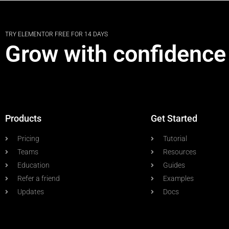
TRY ELEMENTOR FREE FOR 14 DAYS
Grow with confidence
Products
Get Started
Pricing
Tutorial
Teams
Resources
Education
Guides
Refer a friend
Examples
Updates
Docs