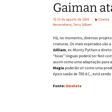
Gaiman at
23 de agosto de 2003
Cinema
Neverwhere
,
Terry Gilliam
Há, no momento, diversos projetos
criaturas. Os mais esperados são 
Gilliam
, ex-Monty Python e direto
“boas” linguas poderá ter Neil com
assim como uma adaptação para as 
Magia
poderão vir como uma produ
épico saxão de 700 d.C., está send
Fonte:
Omelete