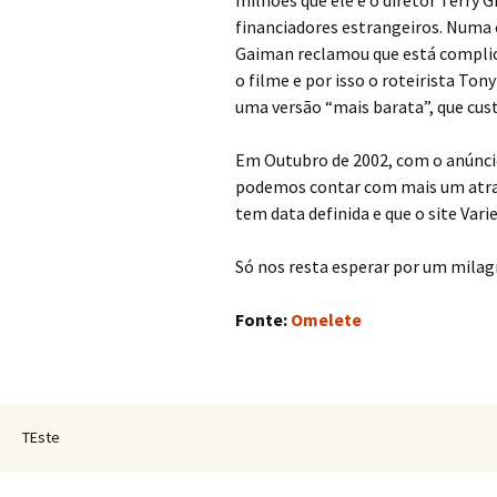
milhões que ele e o diretor Terry G
financiadores estrangeiros. Numa e
Gaiman reclamou que está complic
o filme e por isso o roteirista Ton
uma versão “mais barata”, que cust
Em Outubro de 2002, com o anúncio 
podemos contar com mais um atras
tem data definida e que o site Vari
Só nos resta esperar por um mila
Fonte:
Omelete
TEste