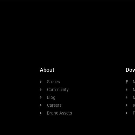
About
Dow
Stories
M
Community
M
Blog
Careers
I
Brand Assets
P