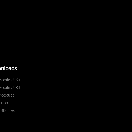
nloads
obile UI Kit
obile UI Kit
Mockups
cons
SD Files