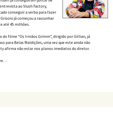
illiam já conseguiram juntar de
ntrevista ao Slush Factory,
ado conseguir a verba para fazer
y Grisoni já começou a rascunhar
e até 45 milhões.
do filme “Os Irmãos Grimm”, dirigido por Gillian, já
o para Belas Maldições, uma vez que este ainda não
ety afirma não estar nos planos imediatos do diretor.
gre…