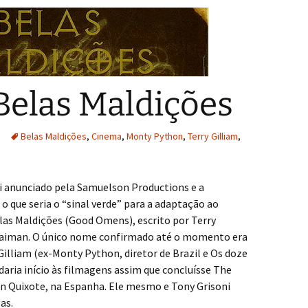
Belas Maldições
Belas Maldições
,
Cinema
,
Monty Python
,
Terry Gilliam
,
oi anunciado pela Samuelson Productions e a
o que seria o “sinal verde” para a adaptação ao
las Maldições (Good Omens), escrito por Terry
Gaiman. O único nome confirmado até o momento era
 Gilliam (ex-Monty Python, diretor de Brazil e Os doze
daria início às filmagens assim que concluísse The
n Quixote, na Espanha. Ele mesmo e Tony Grisoni
as.