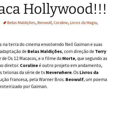
aca Hollywood!!!
Belas Maldições
,
Beowulf
,
Coraline
,
Livros da Magia
,
 na terra do cinema envolvendo Neil Gaiman e suas
a adaptação de
Belas Maldições
, com direção de
Terry
r de Os 12 Macacos, e o filme da
Morte
, que segundo as
o diretor.
Coraline
é outro projeto em andamento,
telonas da série de tv
Neverwhere
. Os
Livros da
ção francesa, pela Warner Bros.
Beowulf
, um poema
o roteirizado por Gaiman.