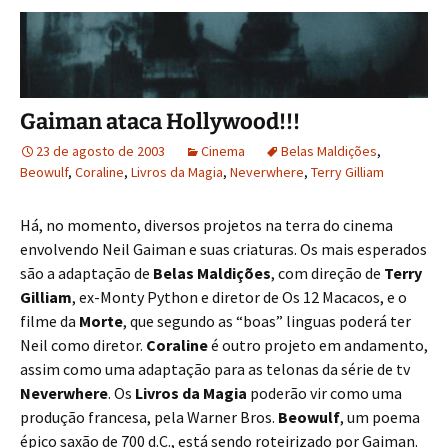
Gaiman ataca Hollywood!!!
23 de agosto de 2003
Cinema
Belas Maldições
,
Beowulf
,
Coraline
,
Livros da Magia
,
Neverwhere
,
Terry Gilliam
Há, no momento, diversos projetos na terra do cinema
envolvendo Neil Gaiman e suas criaturas. Os mais esperados
são a adaptação de
Belas Maldições
, com direção de
Terry
Gilliam
, ex-Monty Python e diretor de Os 12 Macacos, e o
filme da
Morte
, que segundo as “boas” linguas poderá ter
Neil como diretor.
Coraline
é outro projeto em andamento,
assim como uma adaptação para as telonas da série de tv
Neverwhere
. Os
Livros da Magia
poderão vir como uma
produção francesa, pela Warner Bros.
Beowulf
, um poema
épico saxão de 700 d.C., está sendo roteirizado por Gaiman.