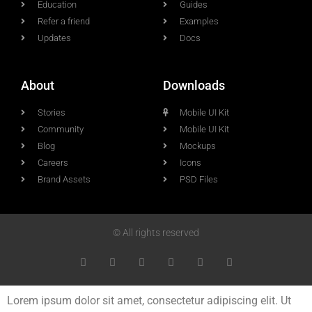
Education
Guides
Refer a friend
Examples
Updates
Docs
About
Downloads
Stories
Mobile UI Kit
Community
Mobile UI Kit
Blog
Mockups
Careers
Icons
Brand Assets
PSD Files
© All rights reserved
Lorem ipsum dolor sit amet, consectetur adipiscing elit. Ut